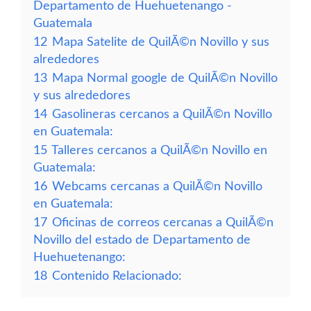
Departamento de Huehuetenango -
Guatemala
12
Mapa Satelite de QuilÃ©n Novillo y sus
alrededores
13
Mapa Normal google de QuilÃ©n Novillo
y sus alrededores
14
Gasolineras cercanos a QuilÃ©n Novillo
en Guatemala:
15
Talleres cercanos a QuilÃ©n Novillo en
Guatemala:
16
Webcams cercanas a QuilÃ©n Novillo
en Guatemala:
17
Oficinas de correos cercanas a QuilÃ©n
Novillo del estado de Departamento de
Huehuetenango:
18
Contenido Relacionado: