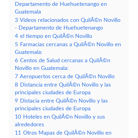
Departamento de Huehuetenango en
Guatemala
3
Vídeos relacionados con QuilÃ©n Novillo
- Departamento de Huehuetenango
4
el tiempo en QuilÃ©n Novillo
5
Farmacias cercanas a QuilÃ©n Novillo en
Guatemala:
6
Centos de Salud cercanas a QuilÃ©n
Novillo en Guatemala:
7
Aeropuertos cerca de QuilÃ©n Novillo
8
Distancia entre QuilÃ©n Novillo y las
principales ciudades de Europa
9
Distacia entre QuilÃ©n Novillo y las
principales ciudades de Europa
10
Hoteles en QuilÃ©n Novillo y sus
alrededores
11
Otros Mapas de QuilÃ©n Novillo en