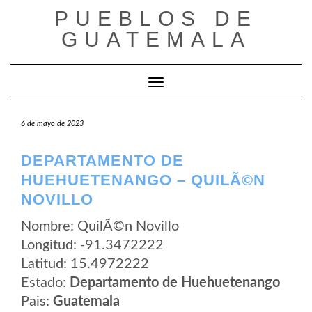
Saltar
PUEBLOS DE
al
contenido
GUATEMALA
Cambiar modo de navegación
6 de mayo de 2023
DEPARTAMENTO DE
HUEHUETENANGO – QUILÃ©N
NOVILLO
Nombre: QuilÃ©n Novillo
Longitud: -91.3472222
Latitud: 15.4972222
Estado:
Departamento de Huehuetenango
Pais:
Guatemala