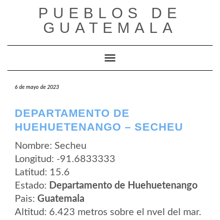
Saltar
PUEBLOS DE
al
contenido
GUATEMALA
Cambiar modo de navegación
6 de mayo de 2023
DEPARTAMENTO DE
HUEHUETENANGO – SECHEU
Nombre: Secheu
Longitud: -91.6833333
Latitud: 15.6
Estado:
Departamento de Huehuetenango
Pais:
Guatemala
Altitud: 6.423 metros sobre el nvel del mar.