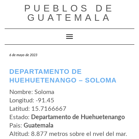
Saltar
PUEBLOS DE
al
contenido
GUATEMALA
Cambiar modo de navegación
6 de mayo de 2023
DEPARTAMENTO DE
HUEHUETENANGO – SOLOMA
Nombre: Soloma
Longitud: -91.45
Latitud: 15.7166667
Estado:
Departamento de Huehuetenango
Pais:
Guatemala
Altitud: 8.877 metros sobre el nvel del mar.