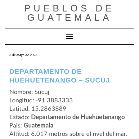
Saltar
PUEBLOS DE
al
contenido
GUATEMALA
Cambiar modo de navegación
6 de mayo de 2023
DEPARTAMENTO DE
HUEHUETENANGO – SUCUJ
Nombre: Sucuj
Longitud: -91.3883333
Latitud: 15.2863889
Estado:
Departamento de Huehuetenango
Pais:
Guatemala
Altitud: 6.017 metros sobre el nvel del mar.