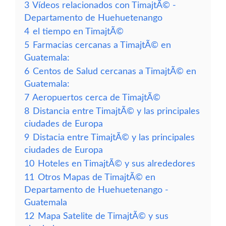
3
Vídeos relacionados con TimajtÃ© -
Departamento de Huehuetenango
4
el tiempo en TimajtÃ©
5
Farmacias cercanas a TimajtÃ© en
Guatemala:
6
Centos de Salud cercanas a TimajtÃ© en
Guatemala:
7
Aeropuertos cerca de TimajtÃ©
8
Distancia entre TimajtÃ© y las principales
ciudades de Europa
9
Distacia entre TimajtÃ© y las principales
ciudades de Europa
10
Hoteles en TimajtÃ© y sus alrededores
11
Otros Mapas de TimajtÃ© en
Departamento de Huehuetenango -
Guatemala
12
Mapa Satelite de TimajtÃ© y sus