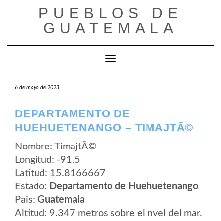
Saltar
PUEBLOS DE
al
contenido
GUATEMALA
Cambiar modo de navegación
6 de mayo de 2023
DEPARTAMENTO DE
HUEHUETENANGO – TIMAJTÃ©
Nombre: TimajtÃ©
Longitud: -91.5
Latitud: 15.8166667
Estado:
Departamento de Huehuetenango
Pais:
Guatemala
Altitud: 9.347 metros sobre el nvel del mar.