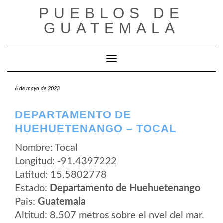
Saltar
PUEBLOS DE
al
contenido
GUATEMALA
Cambiar modo de navegación
6 de mayo de 2023
DEPARTAMENTO DE
HUEHUETENANGO – TOCAL
Nombre: Tocal
Longitud: -91.4397222
Latitud: 15.5802778
Estado:
Departamento de Huehuetenango
Pais:
Guatemala
Altitud: 8.507 metros sobre el nvel del mar.