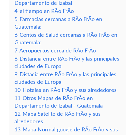
Departamento de Izabal
4
el tiempo en RÃ­o FrÃ­o
5
Farmacias cercanas a RÃ­o FrÃ­o en
Guatemala:
6
Centos de Salud cercanas a RÃ­o FrÃ­o en
Guatemala:
7
Aeropuertos cerca de RÃ­o FrÃ­o
8
Distancia entre RÃ­o FrÃ­o y las principales
ciudades de Europa
9
Distacia entre RÃ­o FrÃ­o y las principales
ciudades de Europa
10
Hoteles en RÃ­o FrÃ­o y sus alrededores
11
Otros Mapas de RÃ­o FrÃ­o en
Departamento de Izabal - Guatemala
12
Mapa Satelite de RÃ­o FrÃ­o y sus
alrededores
13
Mapa Normal google de RÃ­o FrÃ­o y sus