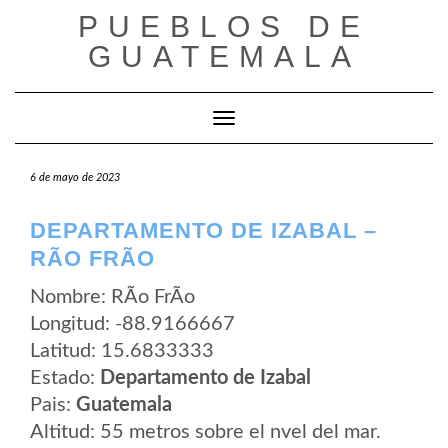
Saltar
PUEBLOS DE
al
contenido
GUATEMALA
Cambiar modo de navegación
6 de mayo de 2023
DEPARTAMENTO DE IZABAL –
RÃ­O FRÃ­O
Nombre: RÃ­o FrÃ­o
Longitud: -88.9166667
Latitud: 15.6833333
Estado:
Departamento de Izabal
Pais:
Guatemala
Altitud: 55 metros sobre el nvel del mar.