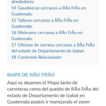
alrededores
14
Gasolineras cercanos a RÃ­o FrÃ­o en
Guatemala:
15
Talleres cercanos a RÃ­o FrÃ­o en
Guatemala:
16
Webcams cercanas a RÃ­o FrÃ­o en
Guatemala:
17
Oficinas de correos cercanas a RÃ­o FrÃ­o
del estado de Departamento de Izabal:
18
Contenido Relacionado:
MAPA DE RÃ­O FRÃ­O
Aqui os dejamos el Mapa tanto de
carreteras como del pueblo de RÃ­o FrÃ­o del
estado de Departamento de Izabal en
Guatemala podeis ir manejando el zoom