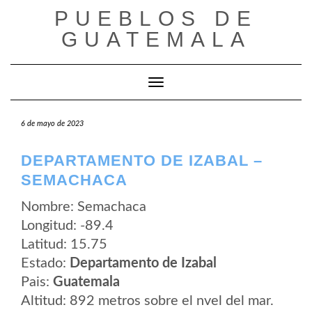
Saltar
PUEBLOS DE
al
contenido
GUATEMALA
Cambiar modo de navegación
6 de mayo de 2023
DEPARTAMENTO DE IZABAL –
SEMACHACA
Nombre: Semachaca
Longitud: -89.4
Latitud: 15.75
Estado:
Departamento de Izabal
Pais:
Guatemala
Altitud: 892 metros sobre el nvel del mar.