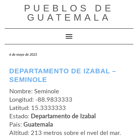
Saltar
PUEBLOS DE
al
contenido
GUATEMALA
Cambiar modo de navegación
6 de mayo de 2023
DEPARTAMENTO DE IZABAL –
SEMINOLE
Nombre: Seminole
Longitud: -88.9833333
Latitud: 15.3333333
Estado:
Departamento de Izabal
Pais:
Guatemala
Altitud: 213 metros sobre el nvel del mar.