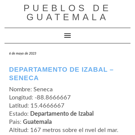
Saltar
PUEBLOS DE
al
contenido
GUATEMALA
Cambiar modo de navegación
6 de mayo de 2023
DEPARTAMENTO DE IZABAL –
SENECA
Nombre: Seneca
Longitud: -88.8666667
Latitud: 15.4666667
Estado:
Departamento de Izabal
Pais:
Guatemala
Altitud: 167 metros sobre el nvel del mar.