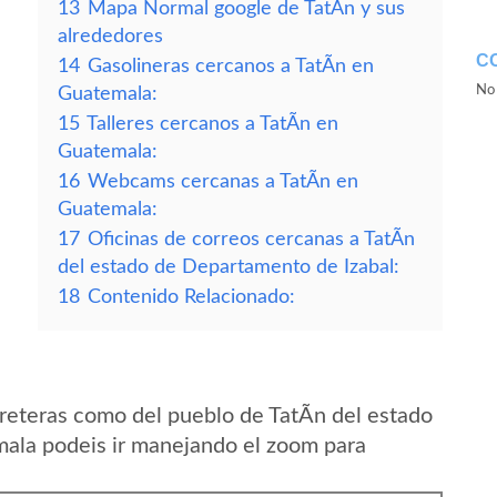
13
Mapa Normal google de TatÃ­n y sus
alrededores
C
14
Gasolineras cercanos a TatÃ­n en
No 
Guatemala:
15
Talleres cercanos a TatÃ­n en
Guatemala:
16
Webcams cercanas a TatÃ­n en
Guatemala:
17
Oficinas de correos cercanas a TatÃ­n
del estado de Departamento de Izabal:
18
Contenido Relacionado:
reteras como del pueblo de TatÃ­n del estado
ala podeis ir manejando el zoom para