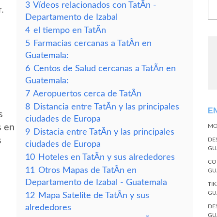
3
Vídeos relacionados con TatÃ­n -
.
Departamento de Izabal
4
el tiempo en TatÃ­n
5
Farmacias cercanas a TatÃ­n en
Guatemala:
6
Centos de Salud cercanas a TatÃ­n en
Guatemala:
7
Aeropuertos cerca de TatÃ­n
8
Distancia entre TatÃ­n y las principales
E
s
ciudades de Europa
s en
MO
9
Distacia entre TatÃ­n y las principales
s
DE
ciudades de Europa
GU
10
Hoteles en TatÃ­n y sus alrededores
CO
11
Otros Mapas de TatÃ­n en
GU
Departamento de Izabal - Guatemala
TI
GU
12
Mapa Satelite de TatÃ­n y sus
alrededores
DE
GU