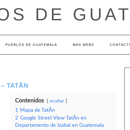
OS DE GUA
PUEBLOS DE GUATEMALA
MAS WEBS
CONTACT
– TATÃ­N
Contenidos
ocultar
1
Mapa de TatÃ­n
2
Google Street View TatÃ­n en
Departamento de Izabal en Guatemala