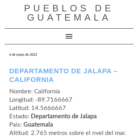
Saltar
PUEBLOS DE
al
contenido
GUATEMALA
Cambiar modo de navegación
6 de mayo de 2023
DEPARTAMENTO DE JALAPA –
CALIFORNIA
Nombre: California
Longitud: -89.7166667
Latitud: 14.5666667
Estado:
Departamento de Jalapa
Pais:
Guatemala
Altitud: 2.765 metros sobre el nvel del mar.