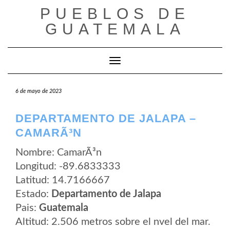
Saltar
PUEBLOS DE
al
contenido
GUATEMALA
Cambiar modo de navegación
6 de mayo de 2023
DEPARTAMENTO DE JALAPA –
CAMARÃ³N
Nombre: CamarÃ³n
Longitud: -89.6833333
Latitud: 14.7166667
Estado:
Departamento de Jalapa
Pais:
Guatemala
Altitud: 2.506 metros sobre el nvel del mar.