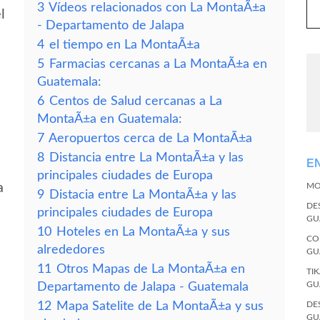
3
Vídeos relacionados con La MontaÃ±a
l
- Departamento de Jalapa
4
el tiempo en La MontaÃ±a
5
Farmacias cercanas a La MontaÃ±a en
Guatemala:
6
Centos de Salud cercanas a La
MontaÃ±a en Guatemala:
7
Aeropuertos cerca de La MontaÃ±a
8
Distancia entre La MontaÃ±a y las
E
principales ciudades de Europa
a
MO
9
Distacia entre La MontaÃ±a y las
DE
principales ciudades de Europa
GU
10
Hoteles en La MontaÃ±a y sus
CO
alrededores
GU
11
Otros Mapas de La MontaÃ±a en
TI
GU
Departamento de Jalapa - Guatemala
12
Mapa Satelite de La MontaÃ±a y sus
DE
GU