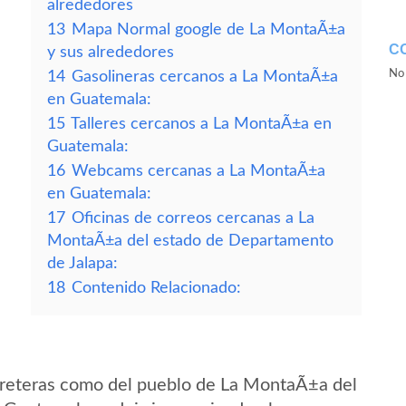
alrededores
13
Mapa Normal google de La MontaÃ±a
C
y sus alrededores
No 
14
Gasolineras cercanos a La MontaÃ±a
en Guatemala:
15
Talleres cercanos a La MontaÃ±a en
Guatemala:
16
Webcams cercanas a La MontaÃ±a
en Guatemala:
17
Oficinas de correos cercanas a La
MontaÃ±a del estado de Departamento
de Jalapa:
18
Contenido Relacionado:
rreteras como del pueblo de La MontaÃ±a del