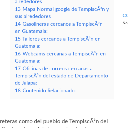
alrededores
13
Mapa Normal google de TempiscÃ³n y
C
sus alrededores
No 
14
Gasolineras cercanos a TempiscÃ³n
en Guatemala:
15
Talleres cercanos a TempiscÃ³n en
Guatemala:
16
Webcams cercanas a TempiscÃ³n en
Guatemala:
17
Oficinas de correos cercanas a
TempiscÃ³n del estado de Departamento
de Jalapa:
18
Contenido Relacionado:
rreteras como del pueblo de TempiscÃ³n del