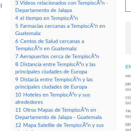
3
Vídeos relacionados con TempiscÃ³n -
l
Departamento de Jalapa
4
el tiempo en TempiscÃ³n
5
Farmacias cercanas a TempiscÃ³n en
Guatemala:
6
Centos de Salud cercanas a
TempiscÃ³n en Guatemala:
7
Aeropuertos cerca de TempiscÃ³n
8
Distancia entre TempiscÃ³n y las
E
principales ciudades de Europa
MO
9
Distacia entre TempiscÃ³n y las
DE
principales ciudades de Europa
GU
10
Hoteles en TempiscÃ³n y sus
CO
alrededores
GU
11
Otros Mapas de TempiscÃ³n en
TI
GU
Departamento de Jalapa - Guatemala
12
Mapa Satelite de TempiscÃ³n y sus
DE
GU