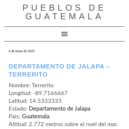
Saltar
PUEBLOS DE
al
contenido
GUATEMALA
Cambiar modo de navegación
6 de mayo de 2023
DEPARTAMENTO DE JALAPA –
TERRERITO
Nombre: Terrerito
Longitud: -89.7166667
Latitud: 14.5333333
Estado:
Departamento de Jalapa
Pais:
Guatemala
Altitud: 2.772 metros sobre el nvel del mar.