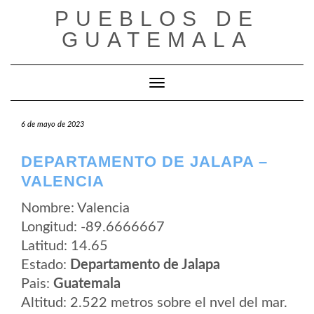
Saltar
PUEBLOS DE
al
contenido
GUATEMALA
Cambiar modo de navegación
6 de mayo de 2023
DEPARTAMENTO DE JALAPA –
VALENCIA
Nombre: Valencia
Longitud: -89.6666667
Latitud: 14.65
Estado:
Departamento de Jalapa
Pais:
Guatemala
Altitud: 2.522 metros sobre el nvel del mar.