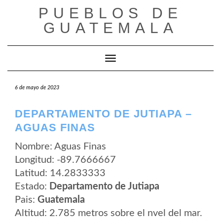
Saltar
PUEBLOS DE
al
contenido
GUATEMALA
Cambiar modo de navegación
6 de mayo de 2023
DEPARTAMENTO DE JUTIAPA –
AGUAS FINAS
Nombre: Aguas Finas
Longitud: -89.7666667
Latitud: 14.2833333
Estado:
Departamento de Jutiapa
Pais:
Guatemala
Altitud: 2.785 metros sobre el nvel del mar.