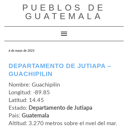
Saltar
PUEBLOS DE
al
contenido
GUATEMALA
Cambiar modo de navegación
6 de mayo de 2023
DEPARTAMENTO DE JUTIAPA –
GUACHIPILIN
Nombre: Guachipilin
Longitud: -89.85
Latitud: 14.45
Estado:
Departamento de Jutiapa
Pais:
Guatemala
Altitud: 3.270 metros sobre el nvel del mar.