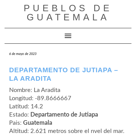
Saltar
PUEBLOS DE
al
contenido
GUATEMALA
Cambiar modo de navegación
6 de mayo de 2023
DEPARTAMENTO DE JUTIAPA –
LA ARADITA
Nombre: La Aradita
Longitud: -89.8666667
Latitud: 14.2
Estado:
Departamento de Jutiapa
Pais:
Guatemala
Altitud: 2.621 metros sobre el nvel del mar.