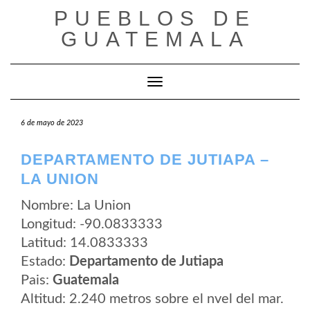
Saltar
PUEBLOS DE
al
contenido
GUATEMALA
Cambiar modo de navegación
6 de mayo de 2023
DEPARTAMENTO DE JUTIAPA –
LA UNION
Nombre: La Union
Longitud: -90.0833333
Latitud: 14.0833333
Estado:
Departamento de Jutiapa
Pais:
Guatemala
Altitud: 2.240 metros sobre el nvel del mar.