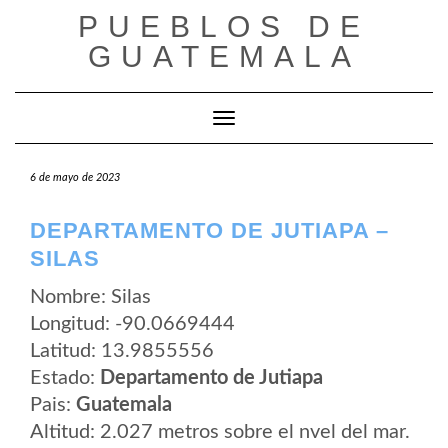
Saltar
PUEBLOS DE
al
contenido
GUATEMALA
Cambiar modo de navegación
6 de mayo de 2023
DEPARTAMENTO DE JUTIAPA –
SILAS
Nombre: Silas
Longitud: -90.0669444
Latitud: 13.9855556
Estado:
Departamento de Jutiapa
Pais:
Guatemala
Altitud: 2.027 metros sobre el nvel del mar.