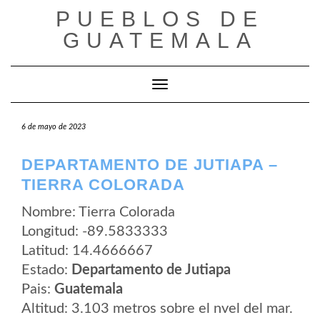
Saltar
PUEBLOS DE
al
contenido
GUATEMALA
Cambiar modo de navegación
6 de mayo de 2023
DEPARTAMENTO DE JUTIAPA –
TIERRA COLORADA
Nombre: Tierra Colorada
Longitud: -89.5833333
Latitud: 14.4666667
Estado:
Departamento de Jutiapa
Pais:
Guatemala
Altitud: 3.103 metros sobre el nvel del mar.