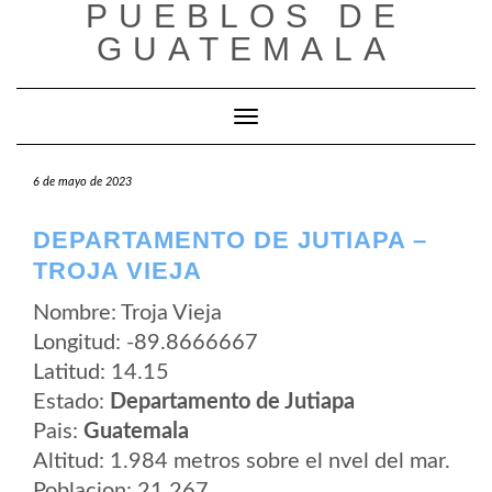
PUEBLOS DE
Saltar
al
GUATEMALA
contenido
Cambiar modo de navegación
6 de mayo de 2023
DEPARTAMENTO DE JUTIAPA –
TROJA VIEJA
Nombre: Troja Vieja
Longitud: -89.8666667
Latitud: 14.15
Estado:
Departamento de Jutiapa
Pais:
Guatemala
Altitud: 1.984 metros sobre el nvel del mar.
Poblacion: 21.267