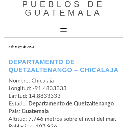
PUEBLOS DE
Saltar
al
GUATEMALA
contenido
Cambiar modo de navegación
6 de mayo de 2023
DEPARTAMENTO DE
QUETZALTENANGO – CHICALAJA
Nombre: Chicalaja
Longitud: -91.4833333
Latitud: 14.8833333
Estado:
Departamento de Quetzaltenango
Pais:
Guatemala
Altitud: 7.746 metros sobre el nvel del mar.
Poblacion: 107.926