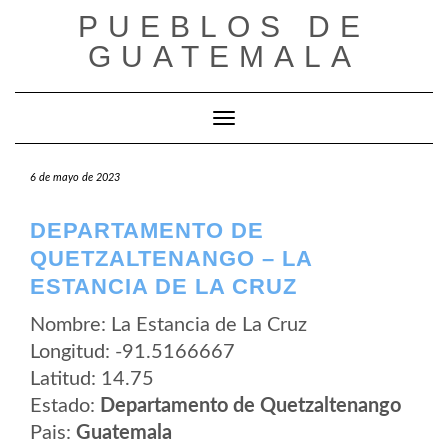
Saltar
PUEBLOS DE
al
contenido
GUATEMALA
Cambiar modo de navegación
6 de mayo de 2023
DEPARTAMENTO DE
QUETZALTENANGO – LA
ESTANCIA DE LA CRUZ
Nombre: La Estancia de La Cruz
Longitud: -91.5166667
Latitud: 14.75
Estado:
Departamento de Quetzaltenango
Pais:
Guatemala