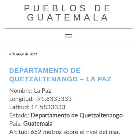
Saltar
PUEBLOS DE
al
contenido
GUATEMALA
Cambiar modo de navegación
6 de mayo de 2023
DEPARTAMENTO DE
QUETZALTENANGO – LA PAZ
Nombre: La Paz
Longitud: -91.8333333
Latitud: 14.5833333
Estado:
Departamento de Quetzaltenango
Pais:
Guatemala
Altitud: 682 metros sobre el nvel del mar.