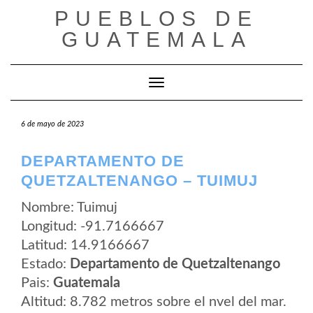
Saltar
PUEBLOS DE
al
contenido
GUATEMALA
Cambiar modo de navegación
6 de mayo de 2023
DEPARTAMENTO DE
QUETZALTENANGO – TUIMUJ
Nombre: Tuimuj
Longitud: -91.7166667
Latitud: 14.9166667
Estado:
Departamento de Quetzaltenango
Pais:
Guatemala
Altitud: 8.782 metros sobre el nvel del mar.