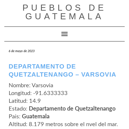
Saltar
PUEBLOS DE
al
contenido
GUATEMALA
Cambiar modo de navegación
6 de mayo de 2023
DEPARTAMENTO DE
QUETZALTENANGO – VARSOVIA
Nombre: Varsovia
Longitud: -91.6333333
Latitud: 14.9
Estado:
Departamento de Quetzaltenango
Pais:
Guatemala
Altitud: 8.179 metros sobre el nvel del mar.