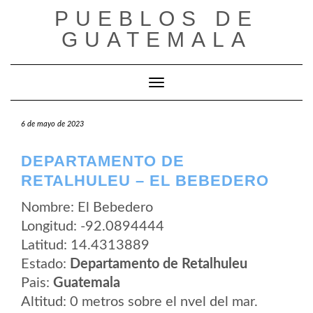
Saltar
PUEBLOS DE
al
contenido
GUATEMALA
Cambiar modo de navegación
6 de mayo de 2023
DEPARTAMENTO DE
RETALHULEU – EL BEBEDERO
Nombre: El Bebedero
Longitud: -92.0894444
Latitud: 14.4313889
Estado:
Departamento de Retalhuleu
Pais:
Guatemala
Altitud: 0 metros sobre el nvel del mar.