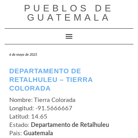
Saltar
PUEBLOS DE
al
contenido
GUATEMALA
Cambiar modo de navegación
6 de mayo de 2023
DEPARTAMENTO DE
RETALHULEU – TIERRA
COLORADA
Nombre: Tierra Colorada
Longitud: -91.5666667
Latitud: 14.65
Estado:
Departamento de Retalhuleu
Pais:
Guatemala