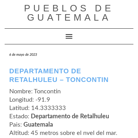
Saltar
PUEBLOS DE
al
contenido
GUATEMALA
Cambiar modo de navegación
6 de mayo de 2023
DEPARTAMENTO DE
RETALHULEU – TONCONTIN
Nombre: Toncontin
Longitud: -91.9
Latitud: 14.3333333
Estado:
Departamento de Retalhuleu
Pais:
Guatemala
Altitud: 45 metros sobre el nvel del mar.