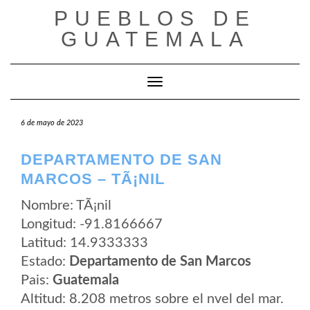
Saltar
PUEBLOS DE
al
contenido
GUATEMALA
Cambiar modo de navegación
6 de mayo de 2023
DEPARTAMENTO DE SAN
MARCOS – TÃ¡NIL
Nombre: TÃ¡nil
Longitud: -91.8166667
Latitud: 14.9333333
Estado:
Departamento de San Marcos
Pais:
Guatemala
Altitud: 8.208 metros sobre el nvel del mar.