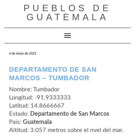
Saltar
PUEBLOS DE
al
contenido
GUATEMALA
Cambiar modo de navegación
6 de mayo de 2023
DEPARTAMENTO DE SAN
MARCOS – TUMBADOR
Nombre: Tumbador
Longitud: -91.9333333
Latitud: 14.8666667
Estado:
Departamento de San Marcos
Pais:
Guatemala
Altitud: 3.057 metros sobre el nvel del mar.