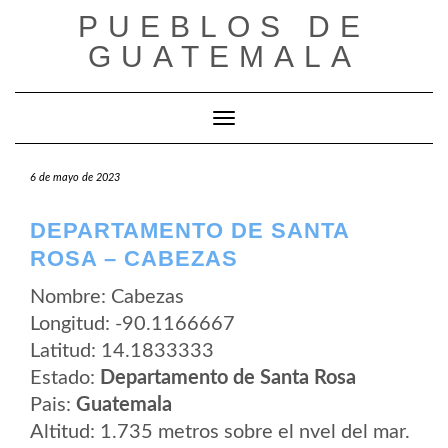
Saltar
PUEBLOS DE
al
contenido
GUATEMALA
Cambiar modo de navegación
6 de mayo de 2023
DEPARTAMENTO DE SANTA
ROSA – CABEZAS
Nombre: Cabezas
Longitud: -90.1166667
Latitud: 14.1833333
Estado:
Departamento de Santa Rosa
Pais:
Guatemala
Altitud: 1.735 metros sobre el nvel del mar.