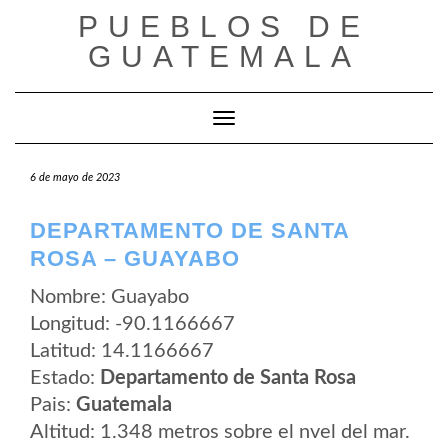
Saltar
PUEBLOS DE
al
contenido
GUATEMALA
Cambiar modo de navegación
6 de mayo de 2023
DEPARTAMENTO DE SANTA
ROSA – GUAYABO
Nombre: Guayabo
Longitud: -90.1166667
Latitud: 14.1166667
Estado:
Departamento de Santa Rosa
Pais:
Guatemala
Altitud: 1.348 metros sobre el nvel del mar.