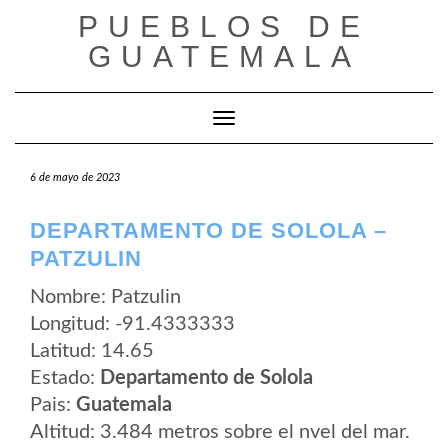
Saltar
PUEBLOS DE
al
contenido
GUATEMALA
Cambiar modo de navegación
6 de mayo de 2023
DEPARTAMENTO DE SOLOLA –
PATZULIN
Nombre: Patzulin
Longitud: -91.4333333
Latitud: 14.65
Estado:
Departamento de Solola
Pais:
Guatemala
Altitud: 3.484 metros sobre el nvel del mar.