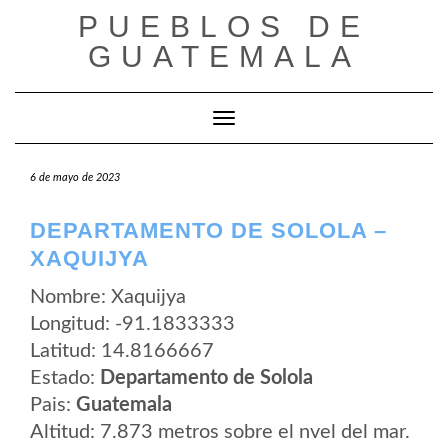
Saltar
PUEBLOS DE
al
contenido
GUATEMALA
Cambiar modo de navegación
6 de mayo de 2023
DEPARTAMENTO DE SOLOLA –
XAQUIJYA
Nombre: Xaquijya
Longitud: -91.1833333
Latitud: 14.8166667
Estado:
Departamento de Solola
Pais:
Guatemala
Altitud: 7.873 metros sobre el nvel del mar.