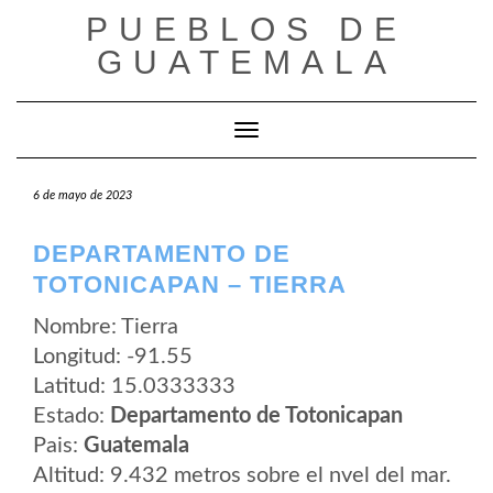
Saltar
PUEBLOS DE
al
contenido
GUATEMALA
Cambiar modo de navegación
6 de mayo de 2023
DEPARTAMENTO DE
TOTONICAPAN – TIERRA
Nombre: Tierra
Longitud: -91.55
Latitud: 15.0333333
Estado:
Departamento de Totonicapan
Pais:
Guatemala
Altitud: 9.432 metros sobre el nvel del mar.