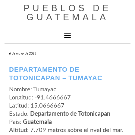
Saltar
PUEBLOS DE
al
contenido
GUATEMALA
Cambiar modo de navegación
6 de mayo de 2023
DEPARTAMENTO DE
TOTONICAPAN – TUMAYAC
Nombre: Tumayac
Longitud: -91.4666667
Latitud: 15.0666667
Estado:
Departamento de Totonicapan
Pais:
Guatemala
Altitud: 7.709 metros sobre el nvel del mar.