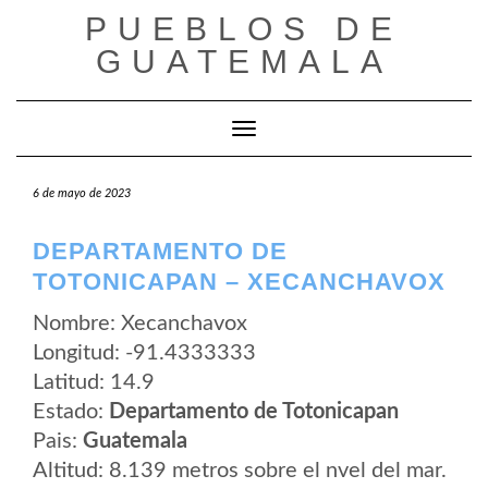
Saltar
PUEBLOS DE
al
contenido
GUATEMALA
Cambiar modo de navegación
6 de mayo de 2023
DEPARTAMENTO DE
TOTONICAPAN – XECANCHAVOX
Nombre: Xecanchavox
Longitud: -91.4333333
Latitud: 14.9
Estado:
Departamento de Totonicapan
Pais:
Guatemala
Altitud: 8.139 metros sobre el nvel del mar.