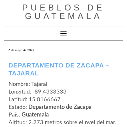
Saltar
PUEBLOS DE
al
contenido
GUATEMALA
Cambiar modo de navegación
6 de mayo de 2023
DEPARTAMENTO DE ZACAPA –
TAJARAL
Nombre: Tajaral
Longitud: -89.4333333
Latitud: 15.0166667
Estado:
Departamento de Zacapa
Pais:
Guatemala
Altitud: 2.273 metros sobre el nvel del mar.