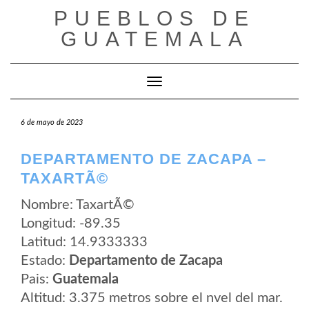
Saltar
PUEBLOS DE
al
contenido
GUATEMALA
Cambiar modo de navegación
6 de mayo de 2023
DEPARTAMENTO DE ZACAPA –
TAXARTÃ©
Nombre: TaxartÃ©
Longitud: -89.35
Latitud: 14.9333333
Estado:
Departamento de Zacapa
Pais:
Guatemala
Altitud: 3.375 metros sobre el nvel del mar.