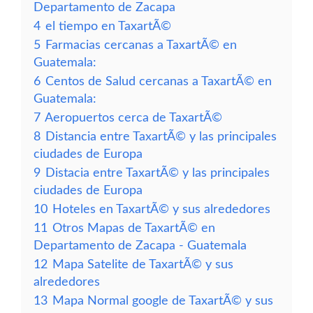
Departamento de Zacapa
4
el tiempo en TaxartÃ©
5
Farmacias cercanas a TaxartÃ© en
Guatemala:
6
Centos de Salud cercanas a TaxartÃ© en
Guatemala:
7
Aeropuertos cerca de TaxartÃ©
8
Distancia entre TaxartÃ© y las principales
ciudades de Europa
9
Distacia entre TaxartÃ© y las principales
ciudades de Europa
10
Hoteles en TaxartÃ© y sus alrededores
11
Otros Mapas de TaxartÃ© en
Departamento de Zacapa - Guatemala
12
Mapa Satelite de TaxartÃ© y sus
alrededores
13
Mapa Normal google de TaxartÃ© y sus