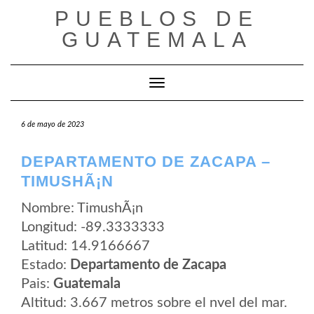
Saltar
PUEBLOS DE
al
contenido
GUATEMALA
Cambiar modo de navegación
6 de mayo de 2023
DEPARTAMENTO DE ZACAPA –
TIMUSHÃ¡N
Nombre: TimushÃ¡n
Longitud: -89.3333333
Latitud: 14.9166667
Estado:
Departamento de Zacapa
Pais:
Guatemala
Altitud: 3.667 metros sobre el nvel del mar.