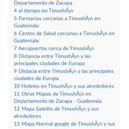
Departamento de Zacapa
4
el tiempo en TimushÃ¡n
5
Farmacias cercanas a TimushÃ¡n en
Guatemala:
6
Centos de Salud cercanas a TimushÃ¡n en
Guatemala:
7
Aeropuertos cerca de TimushÃ¡n
8
Distancia entre TimushÃ¡n y las
principales ciudades de Europa
9
Distacia entre TimushÃ¡n y las principales
ciudades de Europa
10
Hoteles en TimushÃ¡n y sus alrededores
11
Otros Mapas de TimushÃ¡n en
Departamento de Zacapa - Guatemala
12
Mapa Satelite de TimushÃ¡n y sus
alrededores
13
Mapa Normal google de TimushÃ¡n y sus