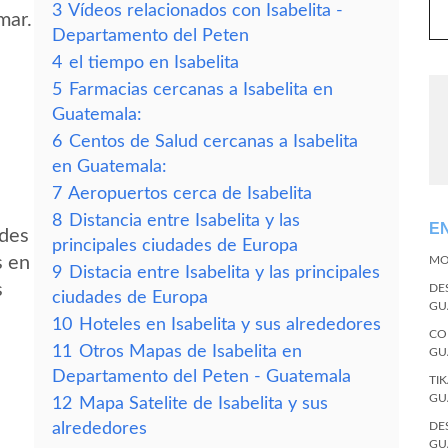
3
Vídeos relacionados con Isabelita -
mar.
Departamento del Peten
4
el tiempo en Isabelita
5
Farmacias cercanas a Isabelita en
Guatemala:
6
Centos de Salud cercanas a Isabelita
en Guatemala:
7
Aeropuertos cerca de Isabelita
8
Distancia entre Isabelita y las
E
edes
principales ciudades de Europa
s en
MO
9
Distacia entre Isabelita y las principales
s
DE
ciudades de Europa
GU
10
Hoteles en Isabelita y sus alrededores
CO
11
Otros Mapas de Isabelita en
GU
Departamento del Peten - Guatemala
TI
GU
12
Mapa Satelite de Isabelita y sus
alrededores
DE
GU