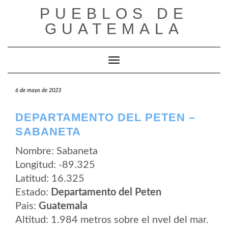
Saltar
PUEBLOS DE
al
contenido
GUATEMALA
Cambiar modo de navegación
6 de mayo de 2023
DEPARTAMENTO DEL PETEN –
SABANETA
Nombre: Sabaneta
Longitud: -89.325
Latitud: 16.325
Estado:
Departamento del Peten
Pais:
Guatemala
Altitud: 1.984 metros sobre el nvel del mar.