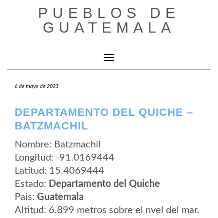
Saltar
PUEBLOS DE
al
contenido
GUATEMALA
Cambiar modo de navegación
6 de mayo de 2023
DEPARTAMENTO DEL QUICHE –
BATZMACHIL
Nombre: Batzmachil
Longitud: -91.0169444
Latitud: 15.4069444
Estado:
Departamento del Quiche
Pais:
Guatemala
Altitud: 6.899 metros sobre el nvel del mar.