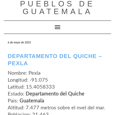
PUEBLOS DE
Saltar
al
GUATEMALA
contenido
Cambiar modo de navegación
6 de mayo de 2023
DEPARTAMENTO DEL QUICHE –
PEXLA
Nombre: Pexla
Longitud: -91.075
Latitud: 15.4058333
Estado:
Departamento del Quiche
Pais:
Guatemala
Altitud: 7.477 metros sobre el nvel del mar.
Poblacion: 21.463