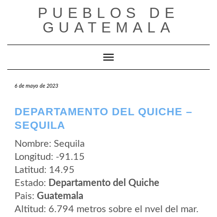
Saltar
PUEBLOS DE
al
contenido
GUATEMALA
Cambiar modo de navegación
6 de mayo de 2023
DEPARTAMENTO DEL QUICHE –
SEQUILA
Nombre: Sequila
Longitud: -91.15
Latitud: 14.95
Estado:
Departamento del Quiche
Pais:
Guatemala
Altitud: 6.794 metros sobre el nvel del mar.