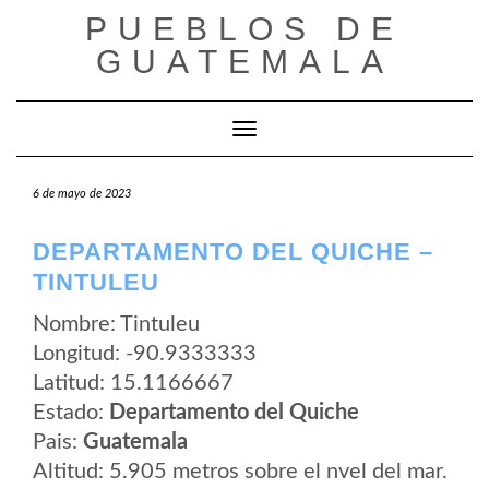
Saltar
PUEBLOS DE
al
contenido
GUATEMALA
Cambiar modo de navegación
6 de mayo de 2023
DEPARTAMENTO DEL QUICHE –
TINTULEU
Nombre: Tintuleu
Longitud: -90.9333333
Latitud: 15.1166667
Estado:
Departamento del Quiche
Pais:
Guatemala
Altitud: 5.905 metros sobre el nvel del mar.